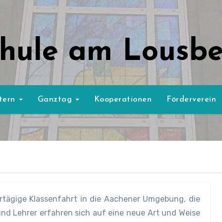
hule am Lousb
ltern
Ganztag
Kooperationen
Förderverein
hrtägige Klassenfahrt in die Aachener Umgebung, die
 und Lehrer erfahren sich auf eine neue Art und Weise