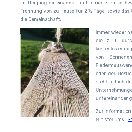
im Umgang miteinander und lernen sich so bess
Trennung von zu Hause für 2 ½ Tage, sowie das 
die Gemeinschaft.
Immer wieder n
die z. T. dur
kostenlos ermög
von Sonnenen
Fledermauswand
oder der Besuc
steht jedoch d
Unternehmunge
untereinander g
Zur Information 
Ministeriums:
S