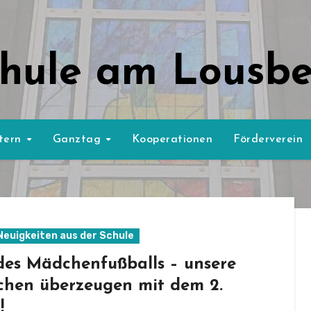
hule am Lousb
ltern
Ganztag
Kooperationen
Förderverein
 Neuigkeiten aus der Schule
des Mädchenfußballs – unsere
hen überzeugen mit dem 2.
!