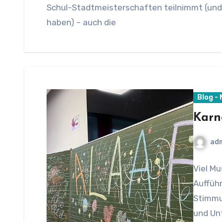
Schul-Stadtmeisterschaften teilnimmt (und
haben) – auch die
Blog -
Karn
ad
Viel Mu
Aufführ
Stimmu
und Unt