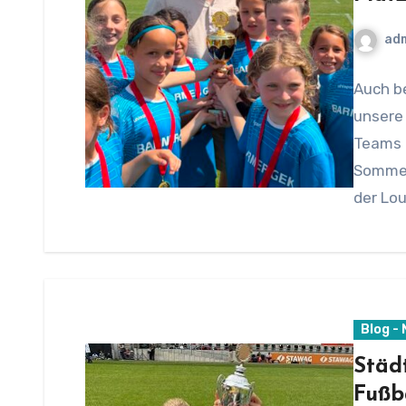
ad
Auch b
unsere 
Teams 
Sommer
der Lo
Blog -
Städ
Fußb