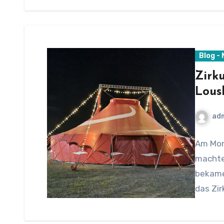
Blog -
Zirk
Lous
ad
Am Mont
machte 
bekamen
das Zi