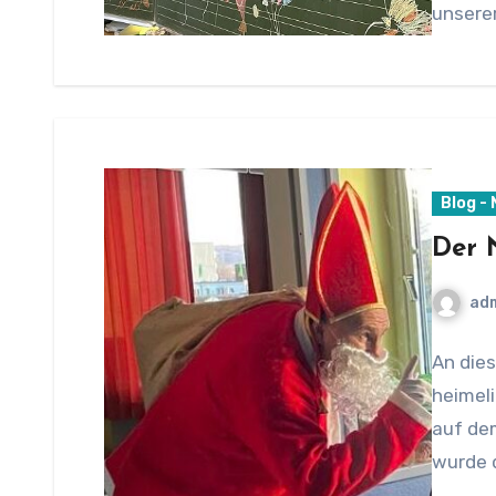
unsere
Blog -
Der 
ad
An die
heimeli
auf dem
wurde 