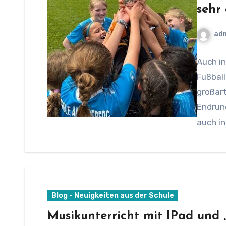
sehr 
ad
Auch in
Fußball
großart
Endrund
auch in
Blog - Neuigkeiten aus der Schule
Musikunterricht mit IPad und 