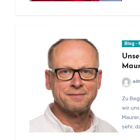
Blog -
Unser
Maur
ad
Zu Beg
wir uns
Maurer,
sehr, d