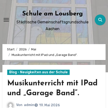
Zum
Inhalt
Schule am Lousberg
springen
Städtische Gemeinschaftsgrundschule
Aachen
Start
2026
Mai
Musikunterricht mit IPad und „Garage Band“.
Blog - Neuigkeiten aus der Schule
Musikunterricht mit IPad
und „Garage Band“.
Von
admin
19. Mai 2026