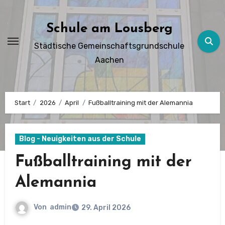
Zum
Inhalt
Schule am Lousberg
springen
Städtische Gemeinschaftsgrundschule
Aachen
Start
2026
April
Fußballtraining mit der Alemannia
Blog - Neuigkeiten aus der Schule
Fußballtraining mit der
Alemannia
Von
admin
29. April 2026