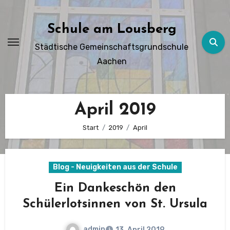
Zum
Inhalt
Schule am Lousberg
springen
Städtische Gemeinschaftsgrundschule
Aachen
April 2019
Start
2019
April
Blog - Neuigkeiten aus der Schule
Ein Dankeschön den
Schülerlotsinnen von St. Ursula
admin
13. April 2019