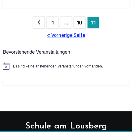
Naturwissenschaft – Technik),
Seitennummerierung
1
…
10
11
der
« Vorherige Seite
Beiträge
Bevorstehende Veranstaltungen
Es sind keine anstehenden Veranstaltungen vorhanden.
Hinweis
Schule am Lousberg