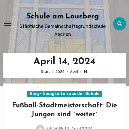
Zum
Inhalt
Schule am Lousberg
springen
Städtische Gemeinschaftsgrundschule
Aachen
April 14, 2024
Start
2024
April
14.
Blog - Neuigkeiten aus der Schule
Fußball-Stadtmeisterschaft: Die
Jungen sind ´weiter´
admin
14. April 2024