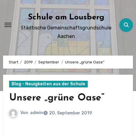
Zum
Inhalt
Schule am Lousberg
springen
Städtische Gemeinschaftsgrundschule
Aachen
Start
2019
September
Unsere „grüne Oase“
Blog - Neuigkeiten aus der Schule
Unsere „grüne Oase“
Von
admin
20. September 2019